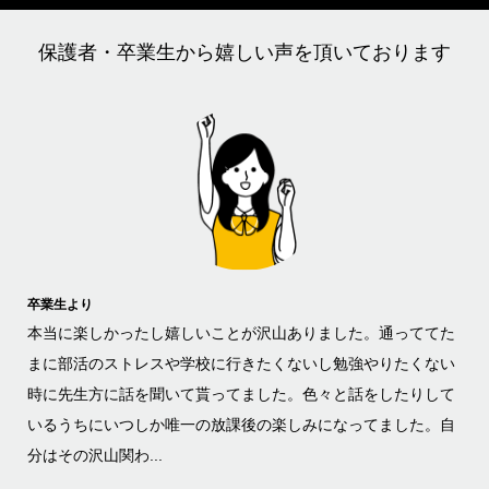
保護者・卒業生から嬉しい声を頂いております
卒業生より
保護
、高
本当に楽しかったし嬉しいことが沢山ありました。通っててた
大
 ク
まに部活のストレスや学校に行きたくないし勉強やりたくない
校
思い
時に先生方に話を聞いて貰ってました。色々と話をしたりして
ラ
安定
いるうちにいつしか唯一の放課後の楽しみになってました。自
ま
分はその沢山関わ...
を保