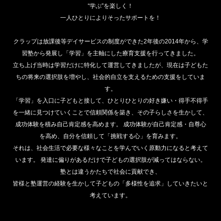
“学ぶ”を楽しく！
一人ひとりによりそったサポートを！
クラップは放課後等デイサービスの制度ができた2年後の2014年から、学
習塾から発展し「学習」を主軸にした療育支援を行ってきました。
立ち上げ当時は学習だけに特化して運営してきましたが、現在は子どもた
ちの将来の選択肢を増やし、社会的自立を支えるための支援をしていま
す。
「学習」を入口に子どもと接して、ひとりひとりの好き嫌い・得手不得手
を一緒に見つけていくことで信頼関係を築き、その子らしさを生かして、
成功体験を積み自己肯定感を高めます。 成功体験が自己肯定感・自尊心
を高め、自分を信頼して「挑戦する心」を育みます。
それは、社会生活で必要な様々なことを学んでいく原動力になると考えて
います。 発達に偏りがあるだけで子どもの選択肢が減ってはならない。
塾とは違うかたちで社会に貢献でき、
皆様と塾運営の経験を生かして子どもの「多様性を追求」していきたいと
考えています。