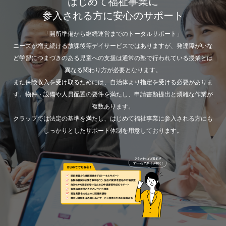
はじめて福祉事業に
参入される方に安心のサポート
「開所準備から継続運営までのトータルサポート」
ニーズが増え続ける放課後等デイサービスではありますが、発達障がいな
ど学習につまづきのある児童への支援は通常の塾で行われている授業とは
異なる関わり方が必要となります。
また保険収入を受け取るためには、自治体より指定を受ける必要がありま
す。物件・設備や人員配置の要件を満たし、申請書類提出と煩雑な作業が
複数あります。
クラップでは法定の基準を満たし、はじめて福祉事業に参入される方にも
しっかりとしたサポート体制を用意しております。